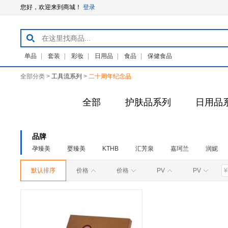
您好，欢迎来到商城！
登录
单品
|
套装
|
彩妆
|
日用品
|
食品
|
保健食品
全部分类 >
工具流系列
>
二十周年纪念品
全部
护肤品系列
日用品
品牌
孕臻美
婴臻美
KTHB
汇芳泉
嘉珂兰
润妮
默认排序
价格
价格
PV
PV